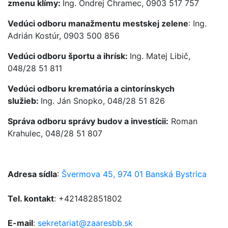
zmenu klímy:
Ing. Ondrej Chramec, 0903 517 757
Vedúci odboru manažmentu mestskej zelene
: Ing.
Adrián Kostúr, 0903 500 856
Vedúci odboru športu a ihrísk:
Ing. Matej Libič,
048/28 51 811
Vedúci odboru krematória a cintorínskych
služieb:
Ing. Ján Snopko, 048/28 51 826
Správa odboru správy budov a investícii:
Roman
Krahulec, 048/28 51 807
Adresa sídla
:
Švermova 45, 974 01 Banská Bystrica
Tel. kontakt
: +421482851802
E-mail
:
sekretariat@zaaresbb.sk