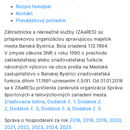
Rozpis hokejbal
Kontakt
Prevádzkový poriadok
Záhradnícke a rekreačné služby (ZAaRES) sú
príspevkovou organizáciou spravujúcou majetok
mesta Banská Bystrica. Bola zriadená 1.12.1964.
V zmysle zákona SNR z roku 1990 o prechode
zakladateľskej alebo zriaďovateľskej funkcie
národných výborov na obce prešla na Mestské
zastupiteľstvo v Banskej Bystrici zriaďovateľská
funkcia dňom 1.1.1991 uznesením č.5/91. Od 01.01.2016
sa k ZAaRESu pričlenila zaniknutá organizácia Správa
športových a telovýchovných zariadení mesta.
Zriaďovacia listina
,
Dodatok č. 1,
Dodatok č.
2
,
Dodatok č. 3
,
Dodatok č. 4
,
Dodatok č. 5
Správa o hospodárení za rok
2016
,
2018
,
2019
,
2020
,
2021
,
2022
,
2023
,
2024
,
2025