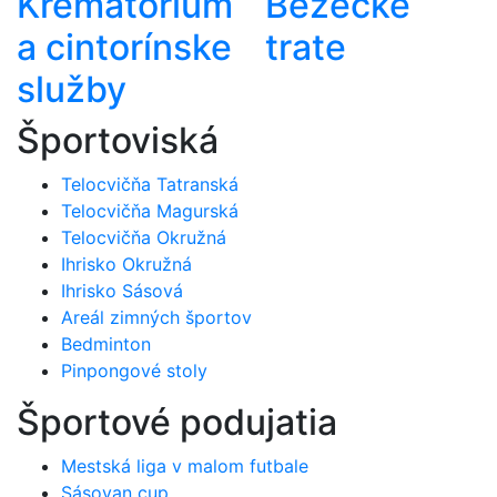
Krematórium
Bežecké
a cintorínske
trate
služby
Športoviská
Telocvičňa Tatranská
Telocvičňa Magurská
Telocvičňa Okružná
Ihrisko Okružná
Ihrisko Sásová
Areál zimných športov
Bedminton
Pinpongové stoly
Športové podujatia
Mestská liga v malom futbale
Sásovan cup