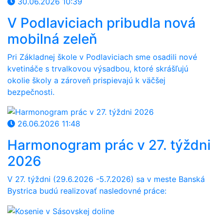
30.06.2026 10:39
V Podlaviciach pribudla nová
mobilná zeleň
Pri Základnej škole v Podlaviciach sme osadili nové
kvetináče s trvalkovou výsadbou, ktoré skrášľujú
okolie školy a zároveň prispievajú k väčšej
bezpečnosti.
26.06.2026 11:48
Harmonogram prác v 27. týždni
2026
V 27
. týždni (29.6
.
202
6
-5.7
.2026) sa v meste Banská
Bystrica budú realizovať nasledovné práce: