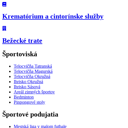
Krematórium a cintorínske služby
Bežecké trate
Športoviská
Telocvičňa Tatranská
Telocvičňa Magurská
Telocvičňa Okružná
Ihrisko Okružná
Ihrisko Sásová
Areál zimných športov
Bedminton
Pinpongové stoly
Športové podujatia
Mestská liga v malom futbale