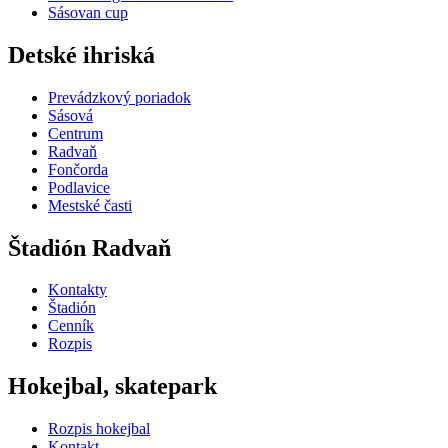
Sásovan cup
Detské ihriská
Prevádzkový poriadok
Sásová
Centrum
Radvaň
Fončorda
Podlavice
Mestské časti
Štadión Radvaň
Kontakty
Štadión
Cenník
Rozpis
Hokejbal, skatepark
Rozpis hokejbal
Kontakt