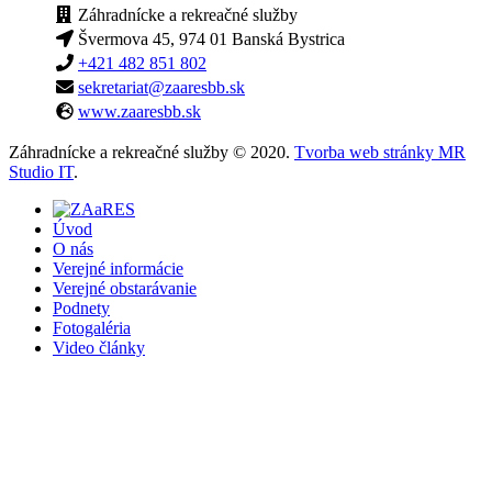
Záhradnícke a rekreačné služby
Švermova 45, 974 01 Banská Bystrica
+421 482 851 802
sekretariat@zaaresbb.sk
www.zaaresbb.sk
Záhradnícke a rekreačné služby © 2020.
Tvorba web stránky MR
Studio IT
.
Úvod
O nás
Verejné informácie
Verejné obstarávanie
Podnety
Fotogaléria
Video články