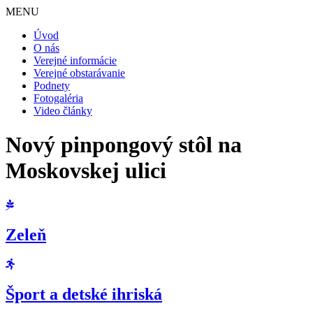
MENU
Úvod
O nás
Verejné informácie
Verejné obstarávanie
Podnety
Fotogaléria
Video články
Nový pinpongový stôl na
Moskovskej ulici
Zeleň
Šport a detské ihriská