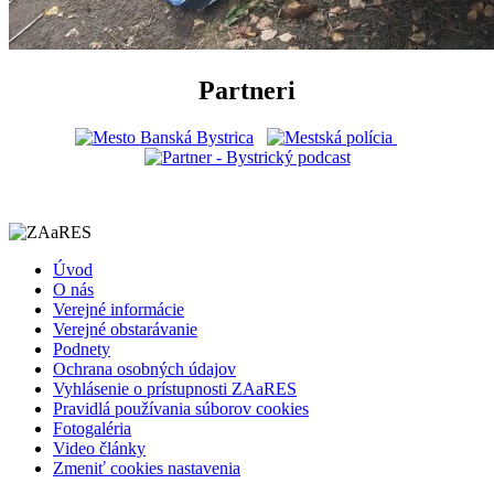
Partneri
Úvod
O nás
Verejné informácie
Verejné obstarávanie
Podnety
Ochrana osobných údajov
Vyhlásenie o prístupnosti ZAaRES
Pravidlá používania súborov cookies
Fotogaléria
Video články
Zmeniť cookies nastavenia