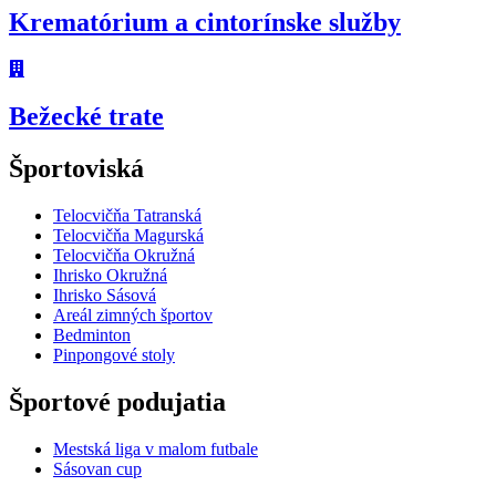
Krematórium a cintorínske služby
Bežecké trate
Športoviská
Telocvičňa Tatranská
Telocvičňa Magurská
Telocvičňa Okružná
Ihrisko Okružná
Ihrisko Sásová
Areál zimných športov
Bedminton
Pinpongové stoly
Športové podujatia
Mestská liga v malom futbale
Sásovan cup