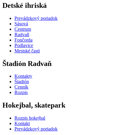
Detské ihriská
Prevádzkový poriadok
Sásová
Centrum
Radvaň
Fončorda
Podlavice
Mestské časti
Štadión Radvaň
Kontakty
Štadión
Cenník
Rozpis
Hokejbal, skatepark
Rozpis hokejbal
Kontakt
Prevádzkový poriadok