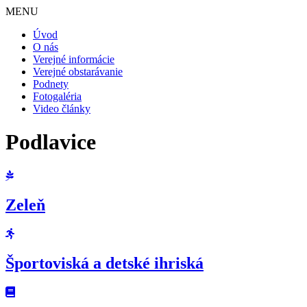
MENU
Úvod
O nás
Verejné informácie
Verejné obstarávanie
Podnety
Fotogaléria
Video články
Podlavice
Zeleň
Športoviská a detské ihriská