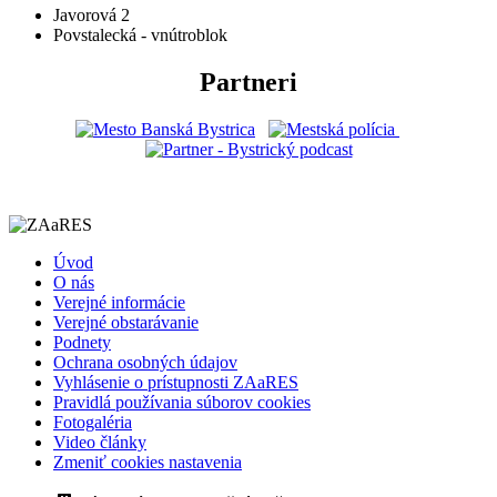
Javorová 2
Povstalecká - vnútroblok
Partneri
Úvod
O nás
Verejné informácie
Verejné obstarávanie
Podnety
Ochrana osobných údajov
Vyhlásenie o prístupnosti ZAaRES
Pravidlá používania súborov cookies
Fotogaléria
Video články
Zmeniť cookies nastavenia