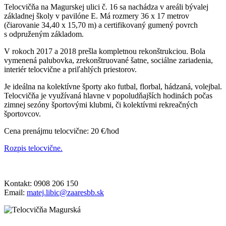
Telocvičňa na Magurskej ulici č. 16 sa nachádza v areáli bývalej
základnej školy v pavilóne E. Má rozmery 36 x 17 metrov
(čiarovanie 34,40 x 15,70 m) a certifikovaný gumený povrch
s odpruženým základom.
V rokoch 2017 a 2018 prešla kompletnou rekonštrukciou. Bola
vymenená palubovka, zrekonštruované šatne, sociálne zariadenia,
interiér telocvične a priľahlých priestorov.
Je ideálna na kolektívne športy ako futbal, florbal, hádzaná, volejbal.
Telocvičňa je využívaná hlavne v popoludňajších hodinách počas
zimnej sezóny športovými klubmi, či kolektívmi rekreačných
športovcov.
Cena prenájmu telocvične: 20 €/hod
Rozpis telocvične.
Kontakt: 0908 206 150
Email:
matej.libic@zaaresbb.sk