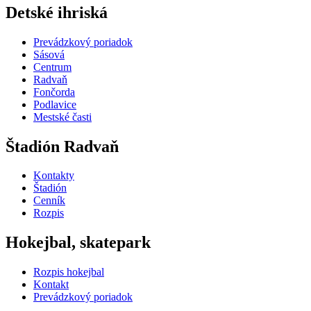
Detské ihriská
Prevádzkový poriadok
Sásová
Centrum
Radvaň
Fončorda
Podlavice
Mestské časti
Štadión Radvaň
Kontakty
Štadión
Cenník
Rozpis
Hokejbal, skatepark
Rozpis hokejbal
Kontakt
Prevádzkový poriadok