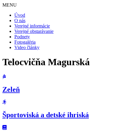
MENU
Úvod
O nás
Verejné informácie
Verejné obstarávanie
Podnety
Fotogaléria
Video články
Telocvičňa Magurská
Zeleň
Športoviská a detské ihriská