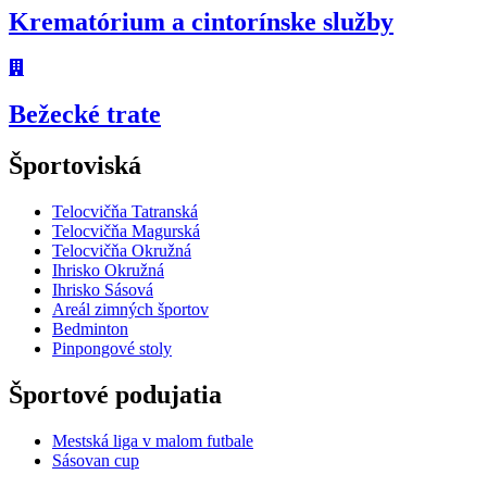
Krematórium a cintorínske služby
Bežecké trate
Športoviská
Telocvičňa Tatranská
Telocvičňa Magurská
Telocvičňa Okružná
Ihrisko Okružná
Ihrisko Sásová
Areál zimných športov
Bedminton
Pinpongové stoly
Športové podujatia
Mestská liga v malom futbale
Sásovan cup