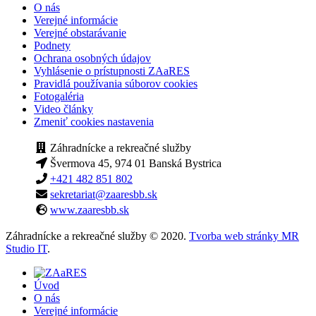
O nás
Verejné informácie
Verejné obstarávanie
Podnety
Ochrana osobných údajov
Vyhlásenie o prístupnosti ZAaRES
Pravidlá používania súborov cookies
Fotogaléria
Video články
Zmeniť cookies nastavenia
Záhradnícke a rekreačné služby
Švermova 45, 974 01 Banská Bystrica
+421 482 851 802
sekretariat@zaaresbb.sk
www.zaaresbb.sk
Záhradnícke a rekreačné služby © 2020.
Tvorba web stránky MR
Studio IT
.
Úvod
O nás
Verejné informácie