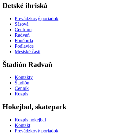
Detské ihriská
Prevádzkový poriadok
Sásová
Centrum
Radvaň
Fončorda
Podlavice
Mestské časti
Štadión Radvaň
Kontakty
Štadión
Cenník
Rozpis
Hokejbal, skatepark
Rozpis hokejbal
Kontakt
Prevádzkový poriadok