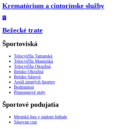
Krematórium a cintorínske služby
Bežecké trate
Športoviská
Telocvičňa Tatranská
Telocvičňa Magurská
Telocvičňa Okružná
Ihrisko Okružná
Ihrisko Sásová
Areál zimných športov
Bedminton
Pinpongové stoly
Športové podujatia
Mestská liga v malom futbale
Sásovan cup