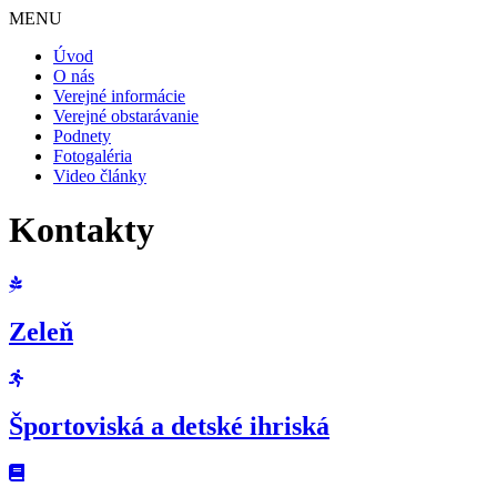
MENU
Úvod
O nás
Verejné informácie
Verejné obstarávanie
Podnety
Fotogaléria
Video články
Kontakty
Zeleň
Športoviská a detské ihriská