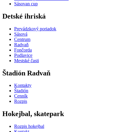
Sásovan cup
Detské ihriská
Prevádzkový poriadok
Sásová
Centrum
Radvaň
Fončorda
Podlavice
Mestské časti
Štadión Radvaň
Kontakty
Štadión
Cenník
Rozpis
Hokejbal, skatepark
Rozpis hokejbal
Kontakt