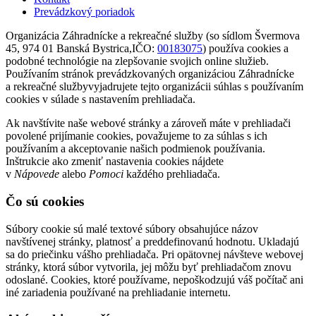
Prevádzkový poriadok
Organizácia Záhradnícke a rekreačné služby (so sídlom Švermova
45, 974 01 Banská Bystrica,IČO:
00183075
) používa cookies a
podobné technológie na zlepšovanie svojich online služieb.
Používaním stránok prevádzkovaných organizáciou Záhradnícke
a rekreačné službyvyjadrujete tejto organizácii súhlas s používaním
cookies v súlade s nastavením prehliadača.
Ak navštívite naše webové stránky a zároveň máte v prehliadači
povolené prijímanie cookies, považujeme to za súhlas s ich
používaním a akceptovanie našich podmienok používania.
Inštrukcie ako zmeniť nastavenia cookies nájdete
v
Nápovede
alebo
Pomoci
každého prehliadača.
Čo sú cookies
Súbory cookie sú malé textové súbory obsahujúce názov
navštívenej stránky, platnosť a preddefinovanú hodnotu. Ukladajú
sa do priečinku vášho prehliadača. Pri opätovnej návšteve webovej
stránky, ktorá súbor vytvorila, jej môžu byť prehliadačom znovu
odoslané. Cookies, ktoré používame, nepoškodzujú váš počítač ani
iné zariadenia používané na prehliadanie internetu.