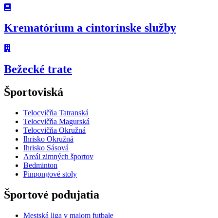
Krematórium a cintorínske služby
Bežecké trate
Športoviská
Telocvičňa Tatranská
Telocvičňa Magurská
Telocvičňa Okružná
Ihrisko Okružná
Ihrisko Sásová
Areál zimných športov
Bedminton
Pinpongové stoly
Športové podujatia
Mestská liga v malom futbale