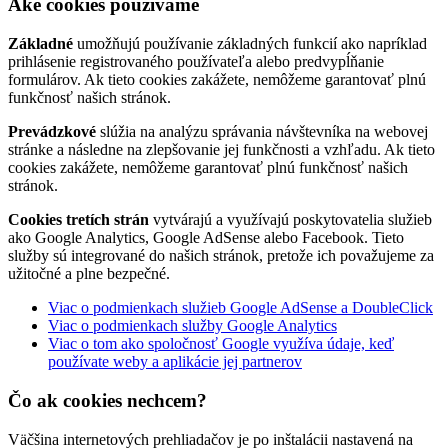
Aké cookies používame
Základné
umožňujú používanie základných funkcií ako napríklad
prihlásenie registrovaného používateľa alebo predvypĺňanie
formulárov. Ak tieto cookies zakážete, nemôžeme garantovať plnú
funkčnosť našich stránok.
Prevádzkové
slúžia na analýzu správania návštevníka na webovej
stránke a následne na zlepšovanie jej funkčnosti a vzhľadu. Ak tieto
cookies zakážete, nemôžeme garantovať plnú funkčnosť našich
stránok.
Cookies tretích strán
vytvárajú a využívajú poskytovatelia služieb
ako Google Analytics, Google AdSense alebo Facebook. Tieto
služby sú integrované do našich stránok, pretože ich považujeme za
užitočné a plne bezpečné.
Viac o podmienkach služieb Google AdSense a DoubleClick
Viac o podmienkach služby Google Analytics
Viac o tom ako spoločnosť Google využíva údaje, keď
používate weby a aplikácie jej partnerov
Čo ak cookies nechcem?
Väčšina internetových prehliadačov je po inštalácii nastavená na