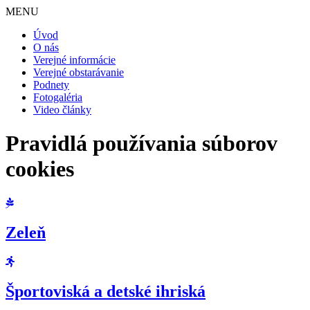
MENU
Úvod
O nás
Verejné informácie
Verejné obstarávanie
Podnety
Fotogaléria
Video články
Pravidlá používania súborov
cookies
Zeleň
Športoviská a detské ihriská