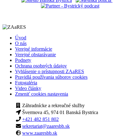
Úvod
O nás
Verejné informácie
Verejné obstarávanie
Podnety
Ochrana osobných údajov
Vyhlásenie o prístupnosti ZAaRES
Pravidlá používania súborov cookies
Fotogaléria
Video články
Zmeniť cookies nastavenia
Záhradnícke a rekreačné služby
Švermova 45, 974 01 Banská Bystrica
+421 482 851 802
sekretariat@zaaresbb.sk
www.zaaresbb.sk