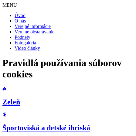
MENU
Úvod
O nás
Verejné informácie
Verejné obstarávanie
Podnety
Fotogaléria
Video články
Pravidlá používania súborov
cookies
Zeleň
Športoviská a detské ihriská