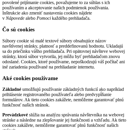
povolené prijímanie cookies, považujeme to za súhlas s ich
používaním a akceptovanie našich podmienok používania.
Inštrukcie ako zmeniť nastavenia cookies nájdete
v
Nápovede
alebo
Pomoci
každého prehliadača.
Čo sú cookies
Súbory cookie sú malé textové súbory obsahujúce názov
navštívenej stránky, platnosť a preddefinovanú hodnotu. Ukladajú
sa do priečinku vášho prehliadača. Pri opätovnej návšteve webovej
stránky, ktorá súbor vytvorila, jej môžu byť prehliadačom znovu
odoslané. Cookies, ktoré používame, nepoškodzujú váš počítač ani
iné zariadenia používané na prehliadanie internetu.
Aké cookies používame
Základné
umožňujú používanie základných funkcií ako napríklad
prihlásenie registrovaného používateľa alebo predvypĺňanie
formulárov. Ak tieto cookies zakážete, nemôžeme garantovať plnú
funkčnosť našich stránok.
Prevádzkové
slúžia na analýzu správania návštevníka na webovej
stránke a následne na zlepšovanie jej funkčnosti a vzhľadu. Ak tieto
cookies zakážete, nemôžeme garantovať plnú funkčnosť našich