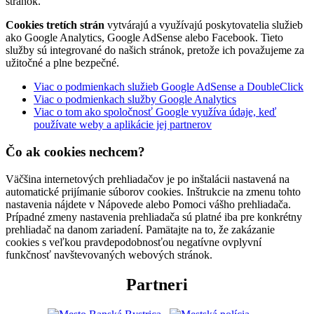
stránok.
Cookies tretích strán
vytvárajú a využívajú poskytovatelia služieb
ako Google Analytics, Google AdSense alebo Facebook. Tieto
služby sú integrované do našich stránok, pretože ich považujeme za
užitočné a plne bezpečné.
Viac o podmienkach služieb Google AdSense a DoubleClick
Viac o podmienkach služby Google Analytics
Viac o tom ako spoločnosť Google využíva údaje, keď
používate weby a aplikácie jej partnerov
Čo ak cookies nechcem?
Väčšina internetových prehliadačov je po inštalácii nastavená na
automatické prijímanie súborov cookies. Inštrukcie na zmenu tohto
nastavenia nájdete v Nápovede alebo Pomoci vášho prehliadača.
Prípadné zmeny nastavenia prehliadača sú platné iba pre konkrétny
prehliadač na danom zariadení. Pamätajte na to, že zakázanie
cookies s veľkou pravdepodobnosťou negatívne ovplyvní
funkčnosť navštevovaných webových stránok.
Partneri