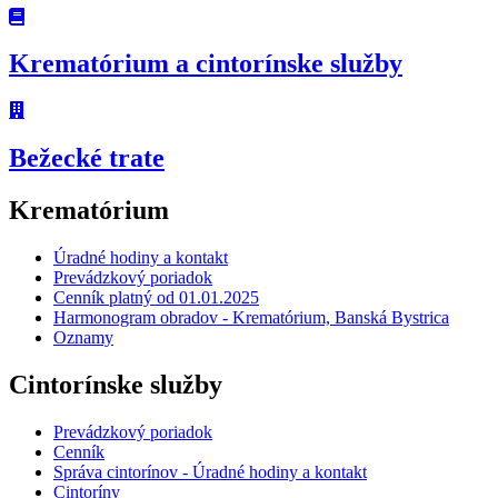
Krematórium a cintorínske služby
Bežecké trate
Krematórium
Úradné hodiny a kontakt
Prevádzkový poriadok
Cenník platný od 01.01.2025
Harmonogram obradov - Krematórium, Banská Bystrica
Oznamy
Cintorínske služby
Prevádzkový poriadok
Cenník
Správa cintorínov - Úradné hodiny a kontakt
Cintoríny