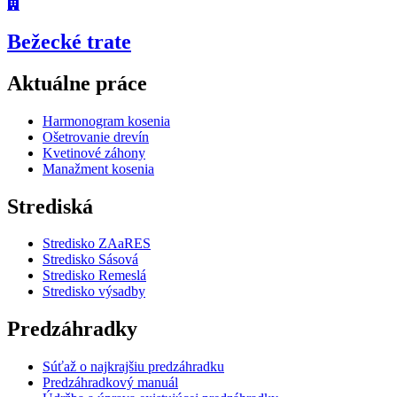
Bežecké trate
Aktuálne práce
Harmonogram kosenia
Ošetrovanie drevín
Kvetinové záhony
Manažment kosenia
Strediská
Stredisko ZAaRES
Stredisko Sásová
Stredisko Remeslá
Stredisko výsadby
Predzáhradky
Súťaž o najkrajšiu predzáhradku
Predzáhradkový manuál