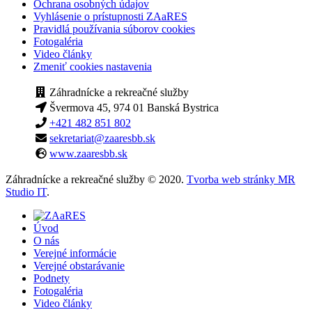
Ochrana osobných údajov
Vyhlásenie o prístupnosti ZAaRES
Pravidlá používania súborov cookies
Fotogaléria
Video články
Zmeniť cookies nastavenia
Záhradnícke a rekreačné služby
Švermova 45, 974 01 Banská Bystrica
+421 482 851 802
sekretariat@zaaresbb.sk
www.zaaresbb.sk
Záhradnícke a rekreačné služby © 2020.
Tvorba web stránky MR
Studio IT
.
Úvod
O nás
Verejné informácie
Verejné obstarávanie
Podnety
Fotogaléria
Video články