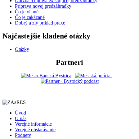
Údržba a úprava existujúcej predzáhradky
Príprava novej predzáhradky
Čo je vítané
Čo je zakázané
Dobrý a zlý príklad praxe
Najčastejšie kladené otázky
Otázky
Partneri
Úvod
O nás
Verejné informácie
Verejné obstarávanie
Podnety