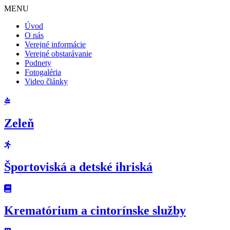
MENU
Úvod
O nás
Verejné informácie
Verejné obstarávanie
Podnety
Fotogaléria
Video články
Zeleň
Športoviská a detské ihriská
Krematórium a cintorínske služby