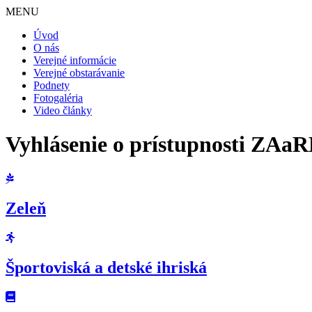
MENU
Úvod
O nás
Verejné informácie
Verejné obstarávanie
Podnety
Fotogaléria
Video články
Vyhlásenie o prístupnosti ZAa
Zeleň
Športoviská a detské ihriská