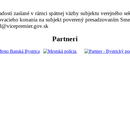
sti zaslané v rámci spätnej väzby subjektu verejného sekt
covacieho konania na subjekt poverený presadzovaním Smerni
ard@vicepremier.gov.sk
Partneri