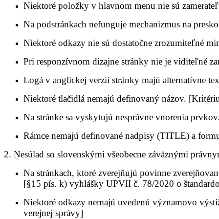
Niektoré položky v hlavnom menu nie sú zamerateľn
Na podstránkach nefunguje mechanizmus na preskočeni
Niektoré odkazy nie sú dostatočne zrozumiteľné mi
Pri responzívnom dizajne stránky nie je viditeľné za
Logá v anglickej verzii stránky majú alternatívne te
Niektoré tlačidlá nemajú definovaný názov. [Krit
Na stránke sa vyskytujú nesprávne vnorenia prvkov. 
Rámce nemajú definované nadpisy (TITLE) a formul
2. Nesúlad so slovenskými všeobecne záväznými právnym
Na stránkach, ktoré zverejňujú povinne zverejňovan
[§15 pís. k) vyhlášky UPVII č. 78/2020 o štandardo
Niektoré odkazy nemajú uvedenú významovo výstižn
verejnej správy]