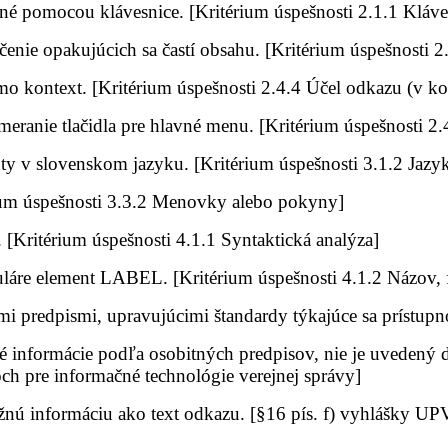
é pomocou klávesnice. [Kritérium úspešnosti 2.1.1 Kláve
e opakujúcich sa častí obsahu. [Kritérium úspešnosti 
mo kontext. [Kritérium úspešnosti 2.4.4 Účel odkazu (v ko
meranie tlačidla pre hlavné menu. [Kritérium úspešnosti 2.
xty v slovenskom jazyku. [Kritérium úspešnosti 3.1.2 Jazyk j
érium úspešnosti 3.3.2 Menovky alebo pokyny]
[Kritérium úspešnosti 4.1.1 Syntaktická analýza]
áre element LABEL. [Kritérium úspešnosti 4.1.2 Názov,
i predpismi, upravujúcimi štandardy týkajúce sa prístupno
é informácie podľa osobitných predpisov, nie je uvedený 
ch pre informačné technológie verejnej správy]
ú informáciu ako text odkazu. [§16 pís. f) vyhlášky UPV