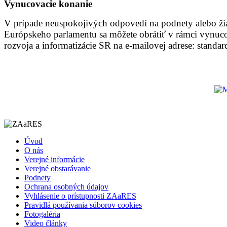
Vynucovacie konanie
V prípade neuspokojivých odpovedí na podnety alebo žiado
Európskeho parlamentu sa môžete obrátiť v rámci vynu
rozvoja a informatizácie SR na e-mailovej adrese: stand
Úvod
O nás
Verejné informácie
Verejné obstarávanie
Podnety
Ochrana osobných údajov
Vyhlásenie o prístupnosti ZAaRES
Pravidlá používania súborov cookies
Fotogaléria
Video články