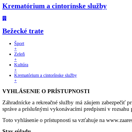
Krematórium a cintorínske služby
Bežecké trate
Šport
+
Zeleň
+
Kultúra
+
Krematórium a cintorínske služby
+
VYHLÁSENIE O PRÍSTUPNOSTI
Záhradnícke a rekreačné služby má záujem zabezpečiť
správe a príslušnými vykonávacími predpismi v rozsa
Toto vyhlásenie o prístupnosti sa vzťahuje na www.zaares
Stav súladu