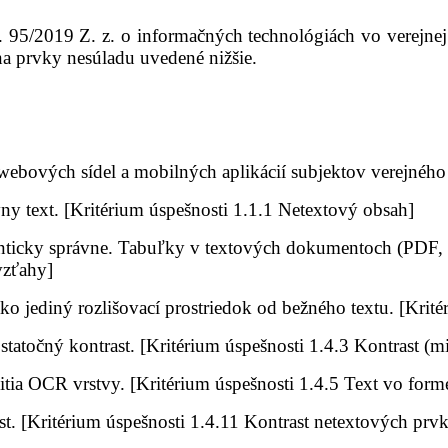
̌. 95/2019 Z. z. o informačných technológiách vo verejnej
rvky nesúladu uvedené nižšie.
bových sídel a mobilných aplikácií subjektov verejného
 text. [Kritérium úspešnosti 1.1.1 Netextový obsah]
́manticky správne. Tabuľky v textových dokumentoch (PDF,
vzťahy]
o jediný rozlišovací prostriedok od bežného textu. [Kritér
točný kontrast. [Kritérium úspešnosti 1.4.3 Kontrast (m
ia OCR vrstvy. [Kritérium úspešnosti 1.4.5 Text vo form
st. [Kritérium úspešnosti 1.4.11 Kontrast netextových prv