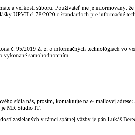
áte a veľkosti súboru. Používateľ nie je informovaný, z
šky UPVII č. 78/2020 o štandardoch pre informačné tech
na č. 95/2019 Z. z. o informačných technológiách vo vere
o vykonané samohodnotením.
ého sídla nás, prosím, kontaktujte na e- mailovej adrese
om je MR Studio IT.
stí zasielaných v rámci spätnej väzby je pán Lukáš Be