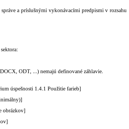
 správe a príslušnými vykonávacími predpismi v rozsahu
 sektora:
 DOCX, ODT, ...) nemajú definované záhlavie.
ium úspešnosti 1.4.1 Použitie farieb]
inimálny)]
e obrázkov]
kov]