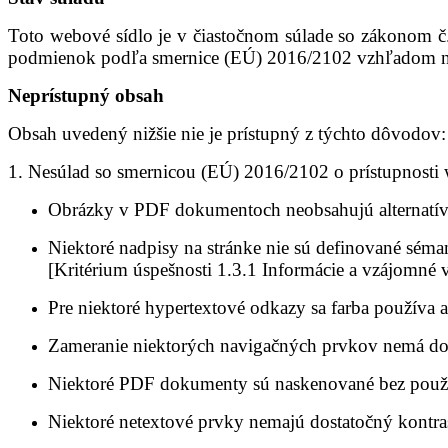
Toto webové sídlo je v čiastočnom súlade so zákonom c
podmienok podľa smernice (EÚ) 2016/2102 vzhľadom na p
Neprístupný obsah
Obsah uvedený nižšie nie je prístupný z týchto dôvodov:
1. Nesúlad so smernicou (EÚ) 2016/2102 o prístupnosti we
Obrázky v PDF dokumentoch neobsahujú alternatívny
Niektoré nadpisy na stránke nie sú definované se
[Kritérium úspešnosti 1.3.1 Informácie a vzájomné 
Pre niektoré hypertextové odkazy sa farba používa ak
Zameranie niektorých navigačných prvkov nemá dosta
Niektoré PDF dokumenty sú naskenované bez použit
Niektoré netextové prvky nemajú dostatočný kontra