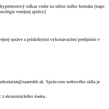
̌e hypertextový odkaz vedie na súbor iného formátu (napr.
nológie verejnej správy]
jnej správe a príslušnými vykonávacími predpismi v
: sekretariat@zaaresbb.sk. Správcom webového sídla je
rec z ekonomického úseku.