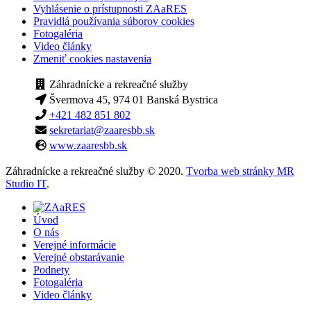
Vyhlásenie o prístupnosti ZAaRES
Pravidlá používania súborov cookies
Fotogaléria
Video články
Zmeniť cookies nastavenia
Záhradnícke a rekreačné služby
Švermova 45, 974 01 Banská Bystrica
+421 482 851 802
sekretariat@zaaresbb.sk
www.zaaresbb.sk
Záhradnícke a rekreačné služby © 2020.
Tvorba web stránky MR
Studio IT
.
Úvod
O nás
Verejné informácie
Verejné obstarávanie
Podnety
Fotogaléria
Video články