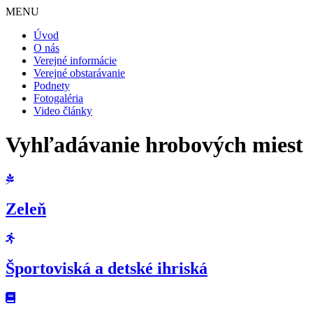
MENU
Úvod
O nás
Verejné informácie
Verejné obstarávanie
Podnety
Fotogaléria
Video články
Vyhľadávanie hrobových miest
Zeleň
Športoviská a detské ihriská