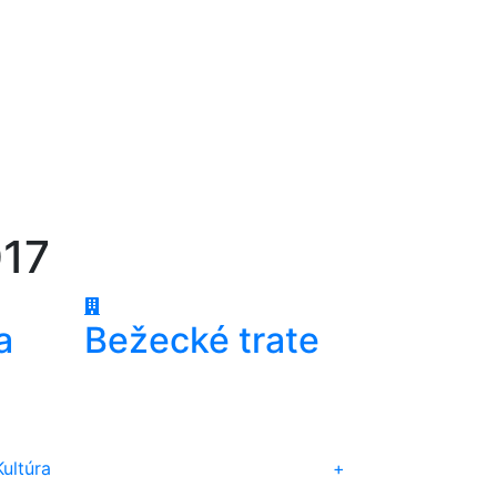
017
a
Bežecké trate
Kultúra
+