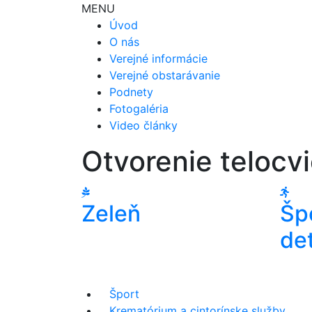
MENU
Úvod
O nás
Verejné informácie
Verejné obstarávanie
Podnety
Fotogaléria
Video články
Otvorenie telocv
Zeleň
Šp
det
Šport
Krematórium a cintorínske služby