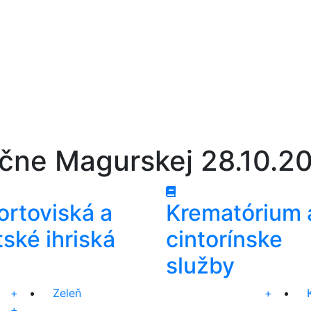
ične Magurskej 28.10.2
ortoviská a
Krematórium 
ské ihriská
cintorínske
služby
+
Zeleň
+
+