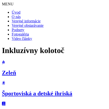
MENU
Úvod
O nás
Verejné informácie
Verejné obstarávanie
Podnety
Fotogaléria
Video články
Inkluzívny kolotoč
Zeleň
Športoviská a detské ihriská