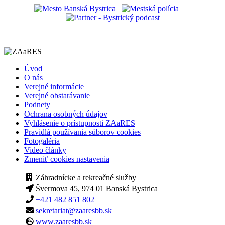
Úvod
O nás
Verejné informácie
Verejné obstarávanie
Podnety
Ochrana osobných údajov
Vyhlásenie o prístupnosti ZAaRES
Pravidlá používania súborov cookies
Fotogaléria
Video články
Zmeniť cookies nastavenia
Záhradnícke a rekreačné služby
Švermova 45, 974 01 Banská Bystrica
+421 482 851 802
sekretariat@zaaresbb.sk
www.zaaresbb.sk