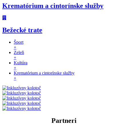
Krematórium a cintorínske služby
Bežecké trate
Šport
+
Zeleň
+
Kultúra
+
Krematórium a cintorínske služby
+
Partneri